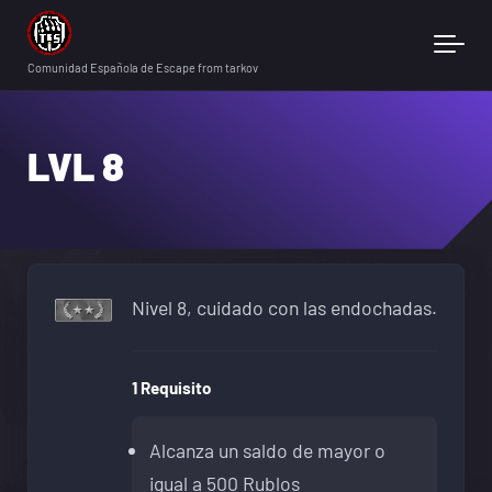
Skip to main content
Comunidad Española de Escape from tarkov
LVL 8
Nivel 8, cuidado con las endochadas.
1 Requisito
Alcanza un saldo de mayor o
igual a 500 Rublos