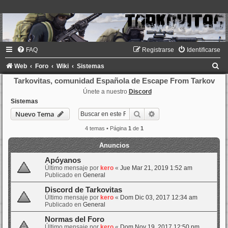
FAQ
Registrarse
Identificarse
B
Web
Foro
Wiki
Sistemas
u
Tarkovitas, comunidad Española de Escape From Tarkov
Únete a nuestro
Discord
s
Sistemas
c
Buscar
Búsqueda avanzada
Nuevo Tema
a
4 temas • Página
1
de
1
r
Anuncios
Apóyanos
Último mensaje por
kero
«
Jue Mar 21, 2019 1:52 am
Publicado en
General
Discord de Tarkovitas
Último mensaje por
kero
«
Dom Dic 03, 2017 12:34 am
Publicado en
General
Normas del Foro
Último mensaje por
kero
«
Dom Nov 19, 2017 12:50 pm