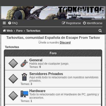
FAQ
Registrarse
Identificarse
B
Web
Foro
Tarkovitas
u
Tarkovitas, comunidad Española de Escape From Tarkov
Únete a nuestro
Discord
s
Tarkovitas
c
Foro
a
General
r
Habla aquí de cualquier juego.
Temas:
9
Servidores Privados
Aquí está todo lo relacionado con nuestros servidores
privados.
Temas:
3
Hardware
Todo lo relacionado con el Hardware de PC, gaming y
accesorios.
Temas:
1