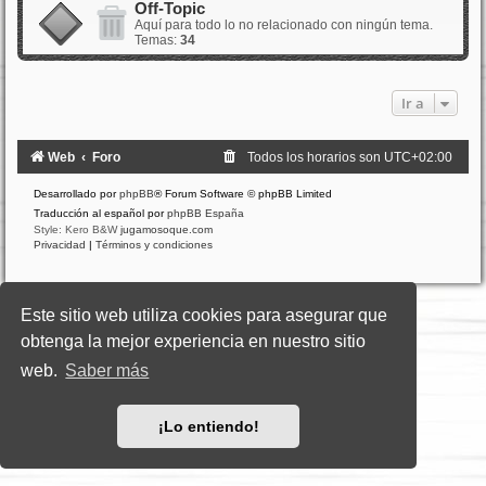
Off-Topic
Aquí para todo lo no relacionado con ningún tema.
Temas:
34
Ir a
Web
Foro
Todos los horarios son
UTC+02:00
Desarrollado por
phpBB
® Forum Software © phpBB Limited
Traducción al español por
phpBB España
Style: Kero B&W
jugamosoque.com
Privacidad
|
Términos y condiciones
Este sitio web utiliza cookies para asegurar que
obtenga la mejor experiencia en nuestro sitio
web.
Saber más
¡Lo entiendo!