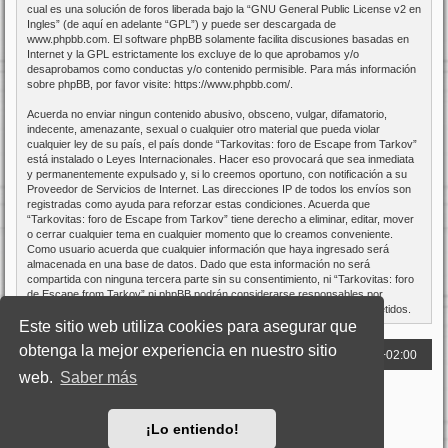
cual es una solución de foros liberada bajo la “
GNU General Public License v2 en
Ingles
” (de aquí en adelante “GPL”) y puede ser descargada de
www.phpbb.com
. El software phpBB solamente facilita discusiones basadas en
Internet y la GPL estrictamente los excluye de lo que aprobamos y/o
desaprobamos como conductas y/o contenido permisible. Para más información
sobre phpBB, por favor visite:
https://www.phpbb.com/
.
Acuerda no enviar ningun contenido abusivo, obsceno, vulgar, difamatorio,
indecente, amenazante, sexual o cualquier otro material que pueda violar
cualquier ley de su país, el país donde “Tarkovitas: foro de Escape from Tarkov”
está instalado o Leyes Internacionales. Hacer eso provocará que sea inmediata
y permanentemente expulsado y, si lo creemos oportuno, con notificación a su
Proveedor de Servicios de Internet. Las direcciones IP de todos los envíos son
registradas como ayuda para reforzar estas condiciones. Acuerda que
“Tarkovitas: foro de Escape from Tarkov” tiene derecho a eliminar, editar, mover
o cerrar cualquier tema en cualquier momento que lo creamos conveniente.
Como usuario acuerda que cualquier información que haya ingresado será
almacenada en una base de datos. Dado que esta información no será
compartida con ninguna tercera parte sin su consentimiento, ni “Tarkovitas: foro
de Escape from Tarkov” ni phpBB podrán considerarse responsables por
cualquier intento de hacking que conlleve a que los datos sean comprometidos.
Este sitio web utiliza cookies para asegurar que
obtenga la mejor experiencia en nuestro sitio
Web
Foro
Todos los horarios son
UTC+02:00
web.
Saber más
Desarrollado por
phpBB
® Forum Software © phpBB Limited
Traducción al español por
phpBB España
Style: Kero B&W
jugamosoque.com
¡Lo entiendo!
Privacidad
|
Términos y condiciones