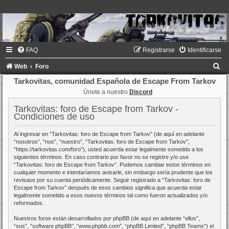
FAQ
Registrarse
Identificarse
B
Web
Foro
u
Tarkovitas, comunidad Española de Escape From Tarkov
Únete a nuestro
Discord
s
c
Tarkovitas: foro de Escape from Tarkov -
Condiciones de uso
a
r
Al ingresar en “Tarkovitas: foro de Escape from Tarkov” (de aquí en adelante
“nosotros”, “nos”, “nuestro”, “Tarkovitas: foro de Escape from Tarkov”,
“https://tarkovitas.com/foro”), usted acuerda estar legalmente sometido a los
siguientes términos. En caso contrario por favor no se registre y/o use
“Tarkovitas: foro de Escape from Tarkov”. Podemos cambiar estos términos en
cualquier momento e intentaríamos avisarle, sin embargo sería prudente que los
revisase por su cuenta periódicamente. Seguir registrado a “Tarkovitas: foro de
Escape from Tarkov” después de esos cambios significa que acuerda estar
legalmente sometido a esos nuevos términos tal como fueron actualizados y/o
reformados.
Nuestros foros están desarrollados por phpBB (de aquí en adelante “ellos”,
“sus”, “software phpBB”, “www.phpbb.com”, “phpBB Limited”, “phpBB Teams”) el