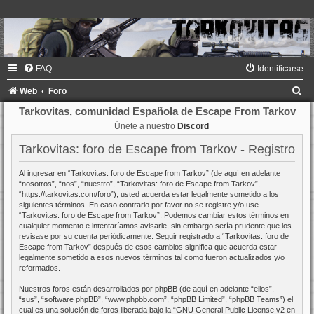
FAQ
Identificarse
B
Web
Foro
u
Tarkovitas, comunidad Española de Escape From Tarkov
Únete a nuestro
Discord
s
c
Tarkovitas: foro de Escape from Tarkov - Registro
a
Al ingresar en “Tarkovitas: foro de Escape from Tarkov” (de aquí en adelante
r
“nosotros”, “nos”, “nuestro”, “Tarkovitas: foro de Escape from Tarkov”,
“https://tarkovitas.com/foro”), usted acuerda estar legalmente sometido a los
siguientes términos. En caso contrario por favor no se registre y/o use
“Tarkovitas: foro de Escape from Tarkov”. Podemos cambiar estos términos en
cualquier momento e intentaríamos avisarle, sin embargo sería prudente que los
revisase por su cuenta periódicamente. Seguir registrado a “Tarkovitas: foro de
Escape from Tarkov” después de esos cambios significa que acuerda estar
legalmente sometido a esos nuevos términos tal como fueron actualizados y/o
reformados.
Nuestros foros están desarrollados por phpBB (de aquí en adelante “ellos”,
“sus”, “software phpBB”, “www.phpbb.com”, “phpBB Limited”, “phpBB Teams”) el
cual es una solución de foros liberada bajo la “
GNU General Public License v2 en