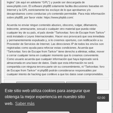
Ingles
” (de aquí en adelante “GPL”) y puede ser descargada de
www.phpbb.com
. El software phpBB solamente facilita discusiones basadas en
Internet y la GPL estrictamente los excluye de lo que aprobamos y/o
desaprobamos como conductas y/o contenido permisible. Para más información
sobre phpBB, por favor visite:
https://www.phpbb.com/
.
Acuerda no enviar ningun contenido abusivo, obsceno, vulgar, difamatorio,
indecente, amenazante, sexual o cualquier otro material que pueda violar
cualquier ley de su país, el país donde “Tarkovitas: foro de Escape from Tarkov”
está instalado o Leyes Internacionales. Hacer eso provocará que sea inmediata
y permanentemente expulsado y, si lo creemos oportuno, con notificación a su
Proveedor de Servicios de Internet. Las direcciones IP de todos los envíos son
registradas como ayuda para reforzar estas condiciones. Acuerda que
“Tarkovitas: foro de Escape from Tarkov” tiene derecho a eliminar, editar, mover
o cerrar cualquier tema en cualquier momento que lo creamos conveniente.
Como usuario acuerda que cualquier información que haya ingresado será
almacenada en una base de datos. Dado que esta información no será
compartida con ninguna tercera parte sin su consentimiento, ni “Tarkovitas: foro
de Escape from Tarkov” ni phpBB podrán considerarse responsables por
cualquier intento de hacking que conlleve a que los datos sean comprometidos.
Este sitio web utiliza cookies para asegurar que
obtenga la mejor experiencia en nuestro sitio
Web
Foro
Todos los horarios son
UTC+02:00
web.
Saber más
Desarrollado por
phpBB
® Forum Software © phpBB Limited
Traducción al español por
phpBB España