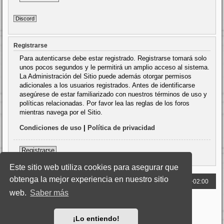
Discord
Registrarse
Para autenticarse debe estar registrado. Registrarse tomará solo
unos pocos segundos y le permitirá un amplio acceso al sistema.
La Administración del Sitio puede además otorgar permisos
adicionales a los usuarios registrados. Antes de identificarse
asegúrese de estar familiarizado con nuestros términos de uso y
políticas relacionadas. Por favor lea las reglas de los foros
mientras navega por el Sitio.
Condiciones de uso
|
Política de privacidad
Registrarse
Este sitio web utiliza cookies para asegurar que
obtenga la mejor experiencia en nuestro sitio
Web
Foro
Todos los horarios son
UTC+02:00
web.
Saber más
Desarrollado por
phpBB
® Forum Software © phpBB Limited
Traducción al español por
phpBB España
Style: Kero B&W
jugamosoque.com
¡Lo entiendo!
Privacidad
|
Términos y condiciones