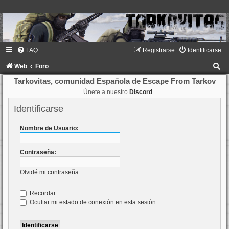
FAQ
Registrarse
Identificarse
B
Web
Foro
u
Tarkovitas, comunidad Española de Escape From Tarkov
Únete a nuestro
Discord
s
c
Identificarse
a
Nombre de Usuario:
r
Contraseña:
Olvidé mi contraseña
Recordar
Ocultar mi estado de conexión en esta sesión