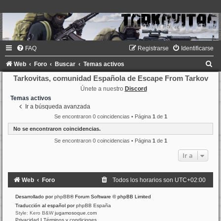
FAQ
Registrarse
Identificarse
B
Web
Foro
Buscar
Temas activos
u
Tarkovitas, comunidad Española de Escape From Tarkov
Únete a nuestro
Discord
s
Temas activos
c
Ir a búsqueda avanzada
a
Se encontraron 0 coincidencias • Página
1
de
1
r
No se encontraron coincidencias.
Se encontraron 0 coincidencias • Página
1
de
1
Ir a
Web
Foro
Todos los horarios son
UTC+02:00
Desarrollado por
phpBB
® Forum Software © phpBB Limited
Traducción al español por
phpBB España
Style: Kero B&W
jugamosoque.com
Privacidad
|
Términos y condiciones